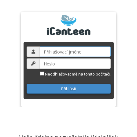
Neodhlašovat mě na tomto počítači.